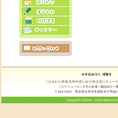
|
ひまわり(年長児/年中児)
|
ゆり(年少児)
|
チューリ
|
スケジュール
|
今月の給食
|
施設紹介
|
〒863-0002 熊本県天草市本渡町本戸馬場1498-1 
Copyright (C)2003 - 2026 Hakonomiz