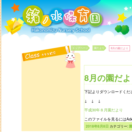
トップページ
園だより
8月の園だより
投稿ナビゲーション
8月の園だよ
下記よりダウンロードくだ
↓ ↓ ↓
平成30年８月園だより
このファイルを見るにはAdeb
2018年8月8日
カテゴリー: