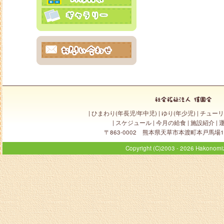
|
ひまわり(年長児/年中児)
|
ゆり(年少児)
|
チューリ
|
スケジュール
|
今月の給食
|
施設紹介
|
〒863-0002 熊本県天草市本渡町本戸馬場1498-1 
Copyright (C)2003 - 2026 Hakonomiz